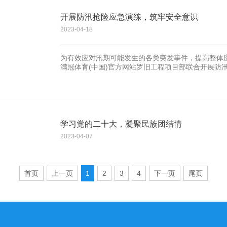
开展防汛抢险应急演练，筑牢安全意识
2023-04-18
为有效应对汛期可能发生的各类突发事件，提高整体应
满冠体育(中国)官方网站罗旧工程项目部联合开展防
学习党的二十大，凝聚民族团结情
2023-04-07
为学习贯彻党的二十大精神，进一步铸牢中华民族共同体
首页
上一页
1
2
3
4
下一页
尾页
日，满冠体育(中国)官方网站结合民族团结创建活动
动，公司全体党员和部分职工参与了学习。