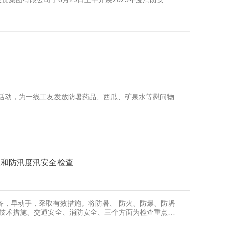
主讲教员全
凉”活动，为一线工友发放防暑药品、西瓜、矿泉水等慰问物
查和防汛度汛安全检查
备，早动手，采取有效措施。将防暑、 防火、防爆、防坍
全技术措施、交通安全、消防安全、三个方面为检查重点，
、消防专项整治措