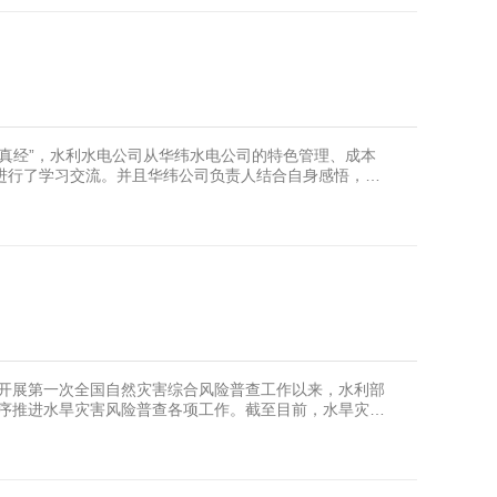
真经”，水利水电公司从华纬水电公司的特色管理、成本
进行了学习交流。并且华纬公司负责人结合自身感悟，与
好经验、好方法倾囊
年开展第一次全国自然灾害综合风险普查工作以来，水利部
有序推进水旱灾害风险普查各项工作。截至目前，水旱灾害