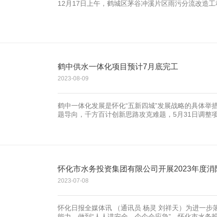
12月17日上午，鹤城区茅谷冲溪片区雨污分流改造
鹤中供水一体化项目预计7月底完工
2023-08-09
鹤中一体化发展是怀化“五新四城”发展战略的具体举
题导向，千方百计创新思路攻克难题，5月31日调整
开展工作，6月15日怀黔路进场施工。
怀化市水务投资集团有限公司开展2023年度
2023-07-08
怀化日报全媒体讯 （通讯员 杨灵 刘祥天）为进一
能力，做到“人人讲安全、个个会应急”，怀化市水务投