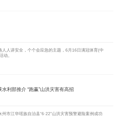
弘扬人人讲安全，个个会应急的主题，6月16日满冠体育(中
活动。
水利部推介 “跑赢”山洪灾害有高招
市江华瑶族自治县“6·22”山洪灾害预警避险案例成功