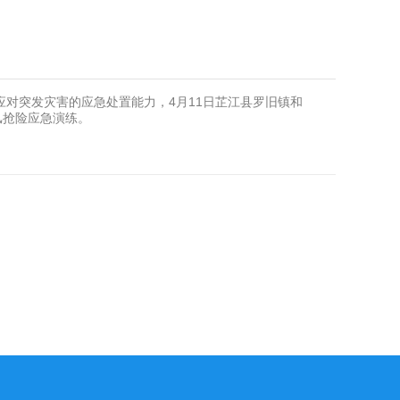
对突发灾害的应急处置能力，4月11日芷江县罗旧镇和
汛抢险应急演练。
意识，积极培育民族团结进步意识。2023年3月17
开展了宣传贯彻党的二十大精神“习语连心”理论微宣讲活